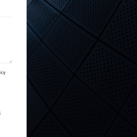
icy
i