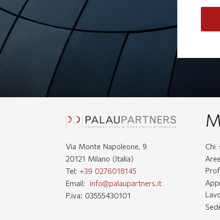
M
Via Monte Napoleone, 9
Chi
Aree
20121 Milano (Italia)
Prof
Tel:
+39 0276018145
App
Email:
info@palaupartners.it
Lav
P.iva: 03555430101
Sede