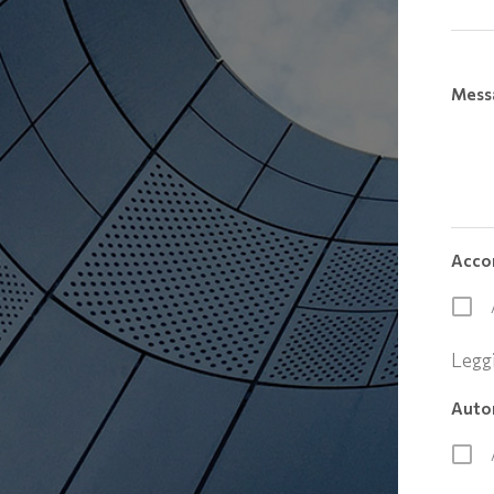
Mess
Acco
Legg
Autor