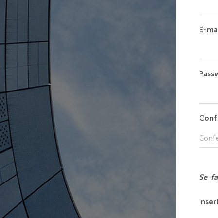
E-mai
Pass
Conf
Se fa
Inser