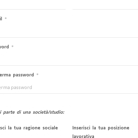
l
*
word
*
erma password
*
i parte di una società/studio:
isci la tua ragione sociale
Inserisci la tua posizione
lavorativa