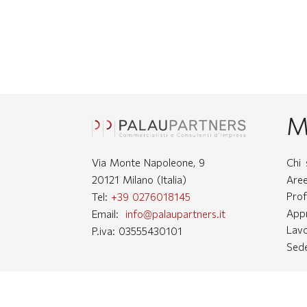
M
Via Monte Napoleone, 9
Chi
Aree
20121 Milano (Italia)
Prof
Tel:
+39 0276018145
App
Email:
info@palaupartners.it
Lav
P.iva: 03555430101
Sede