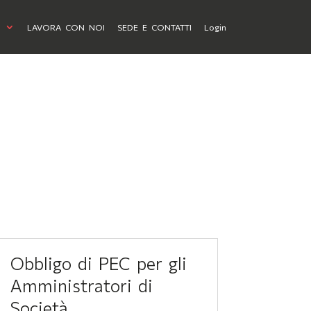
I
LAVORA CON NOI
SEDE E CONTATTI
Login
Obbligo di PEC per gli
Amministratori di
Società